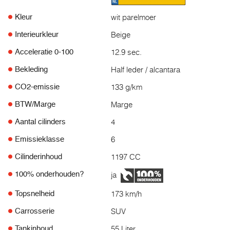
wit parelmoer
Kleur
Beige
Interieurkleur
12.9 sec.
Acceleratie 0-100
Half leder / alcantara
Bekleding
133 g/km
CO2-emissie
Marge
BTW/Marge
4
Aantal cilinders
6
Emissieklasse
1197 CC
Cilinderinhoud
ja
100% onderhouden?
173 km/h
Topsnelheid
SUV
Carrosserie
55 Liter
Tankinhoud