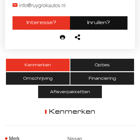
info@ruygrokautos.nl
Interesse?
Inruilen?
Kenmerken
Opties
Omschrijving
Financiering
Afleverpakketten
Kenmerken
Nissan
Merk