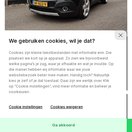
We gebruiken cookies, wil je dat?
Opel Mokka
1.4 T Innovation
Cookies zijn kleine tekstbestanden met informatie erin. Die
plaatsen we kort op je apparaat. Zo zien we bijvoorbeeld
€ 10.450,-
of
€ 181,- p/m
welke pagina’s je zag, waar je afhaakte en wat je invulde. Op
die manier hebben wij informatie waar we jouw
websitebezoek beter mee maken. Handig toch? Natuurlijk
kies je zelf of je dat toestaat. Daar zijn we eerlijk over. Klik
171.415 km
Benzine
2016
op “Cookie instellingen”, vind meer informatie en beheer je
voorkeuren.
Cookie instellingen
Cookies weigeren
Ga akkoord