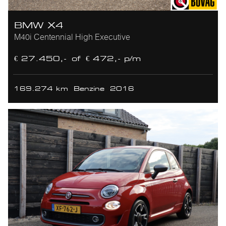
BMW X4
M40i Centennial High Executive
€ 27.450,-
of
€ 472,- p/m
169.274 km
Benzine
2016