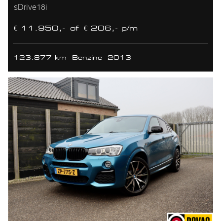
sDrive18i
€ 11.950,-
of
€ 206,- p/m
123.877 km
Benzine
2013