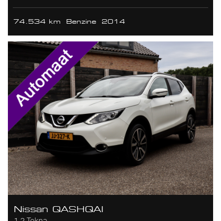
74.534 km
Benzine
2014
Nissan QASHQAI
1.2 Tekna