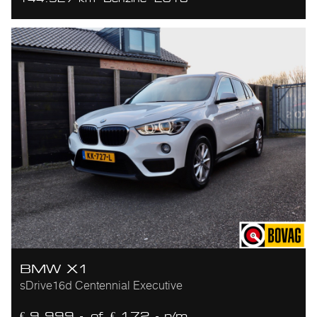
BMW X1
sDrive16d Centennial Executive
€ 9.999,-
of
€ 172,- p/m