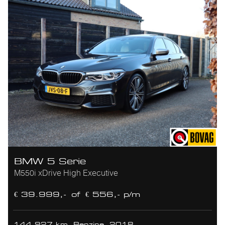
BMW 5 Serie
M550i xDrive High Executive
€ 39.999,-
of
€ 556,- p/m
144.927 km
Benzine
2018