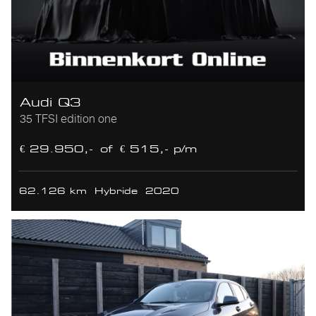
Audi Q3
35 TFSI edition one
€ 29.950,-
of
€ 515,- p/m
62.126 km
Hybride
2020