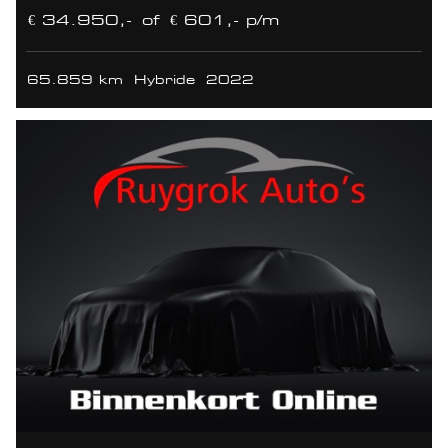
€ 34.950,-
of
€ 601,- p/m
65.859 km
Hybride
2022