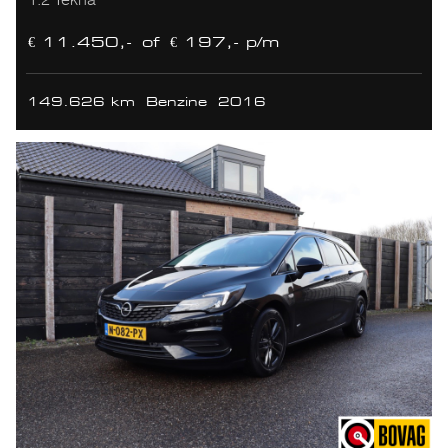
€ 11.450,-
of
€ 197,- p/m
149.626 km
Benzine
2016