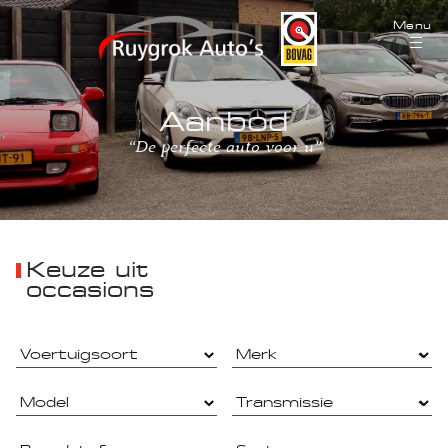
Menu
Aanbod
“De perfecte auto voor u”
Keuze uit
occasions