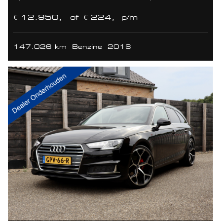
€ 12.950,-
of
€ 224,- p/m
147.026 km
Benzine
2016