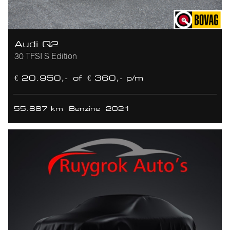
Audi Q2
30 TFSI S Edition
€ 20.950,-
of
€ 360,- p/m
55.887 km
Benzine
2021