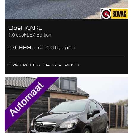
Opel KARL
1.0 ecoFLEX Edition
€ 4.999,-
of
€ 86,- p/m
172.046 km
Benzine
2016