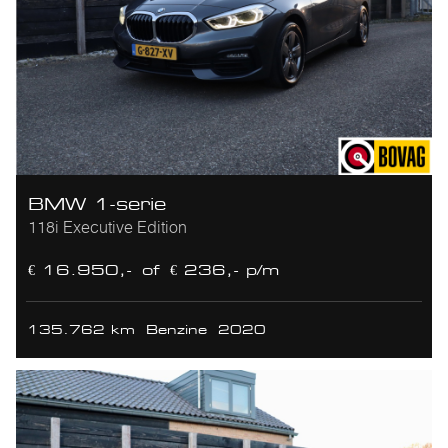
BMW 1-serie
118i Executive Edition
€ 16.950,-
of
€ 236,- p/m
135.762 km
Benzine
2020