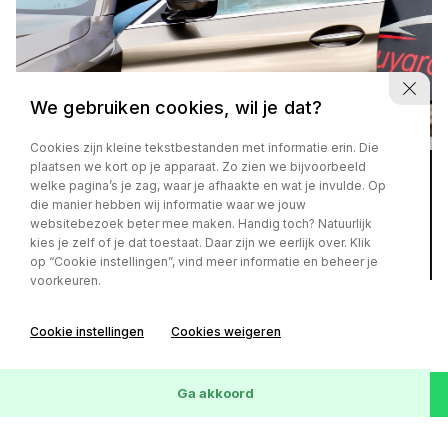
We gebruiken cookies, wil je dat?
Cookies zijn kleine tekstbestanden met informatie erin. Die
plaatsen we kort op je apparaat. Zo zien we bijvoorbeeld
Inkoop
welke pagina’s je zag, waar je afhaakte en wat je invulde. Op
die manier hebben wij informatie waar we jouw
websitebezoek beter mee maken. Handig toch? Natuurlijk
Uw auto inruilen bij Ruygrok Auto's
kies je zelf of je dat toestaat. Daar zijn we eerlijk over. Klik
op “Cookie instellingen”, vind meer informatie en beheer je
voorkeuren.
Cookie instellingen
Cookies weigeren
Diensten
Werkplaats
Ga akkoord