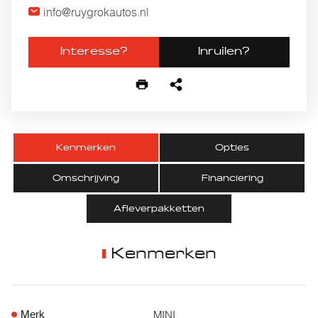
info@ruygrokautos.nl
Interesse?
Inruilen?
Kenmerken
Opties
Omschrijving
Financiering
Afleverpakketten
Kenmerken
MINI
Merk