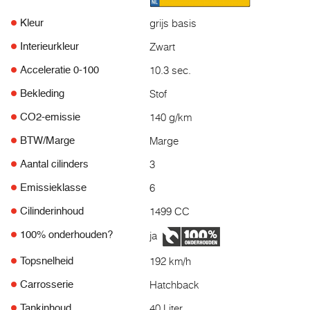
grijs basis
Kleur
Zwart
Interieurkleur
10.3 sec.
Acceleratie 0-100
Stof
Bekleding
140 g/km
CO2-emissie
Marge
BTW/Marge
3
Aantal cilinders
6
Emissieklasse
1499 CC
Cilinderinhoud
ja
100% onderhouden?
192 km/h
Topsnelheid
Hatchback
Carrosserie
40 Liter
Tankinhoud