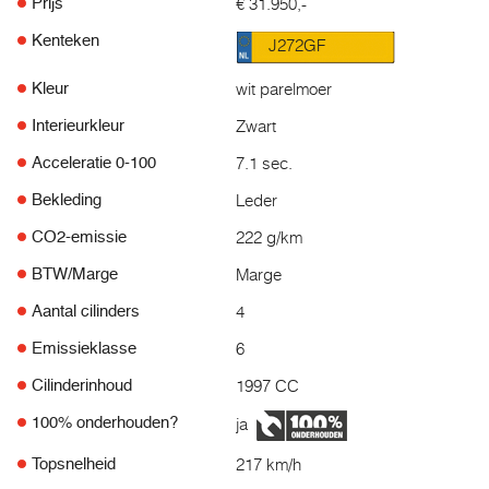
€ 31.950,-
Prijs
Kenteken
J272GF
wit parelmoer
Kleur
Zwart
Interieurkleur
7.1 sec.
Acceleratie 0-100
Leder
Bekleding
222 g/km
CO2-emissie
Marge
BTW/Marge
4
Aantal cilinders
6
Emissieklasse
1997 CC
Cilinderinhoud
ja
100% onderhouden?
217 km/h
Topsnelheid