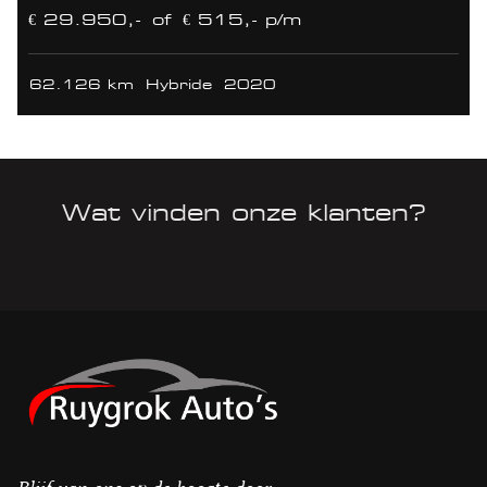
€ 29.950,-
of
€ 515,- p/m
62.126 km
Hybride
2020
Wat vinden onze klanten?