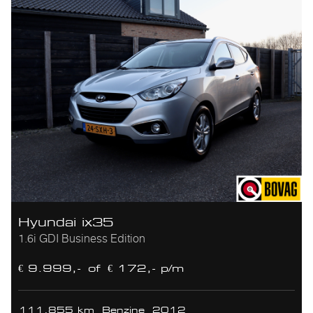
Hyundai ix35
1.6i GDI Business Edition
€ 9.999,-
of
€ 172,- p/m
111.855 km
Benzine
2012