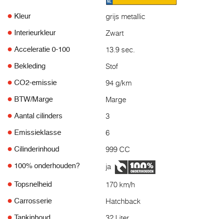
grijs metallic
Kleur
Zwart
Interieurkleur
13.9 sec.
Acceleratie 0-100
Stof
Bekleding
94 g/km
CO2-emissie
Marge
BTW/Marge
3
Aantal cilinders
6
Emissieklasse
999 CC
Cilinderinhoud
ja
100% onderhouden?
170 km/h
Topsnelheid
Hatchback
Carrosserie
32 Liter
Tankinhoud