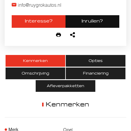
info@ruygrokautos.nl
Interesse?
Inruilen?
Kenmerken
Opties
Omschrijving
Financiering
Afleverpakketten
Kenmerken
Opel
Merk